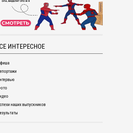
СЕ ИНТЕРЕСНОЕ
фиша
епортажи
нтервью
ото
идео
спехи наших выпускников
езультаты