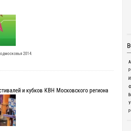
В
Подмосковья 2014.
А
Р
И
Ф
стивалей и кубков КВН Московского региона
В
У
Р