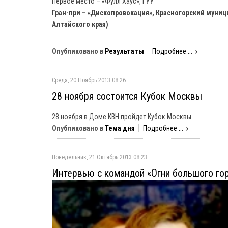
Первое место – «Фулл Хаус», ГУУ
Гран-при – «Дископровокация», Красногорский муни
Алтайского края)
Опубликовано в
Результаты
Подробнее ...
Среда, 20 Ноябрь 2013 08:26
28 ноября состоится Кубок Москвы
28 ноября в Доме КВН пройдет Кубок Москвы.
Опубликовано в
Тема дня
Подробнее ...
Понедельник, 21 Октябрь 2013 08:23
Интервью с командой «Огни большого го