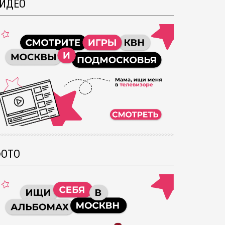
ИДЕО
ОТО