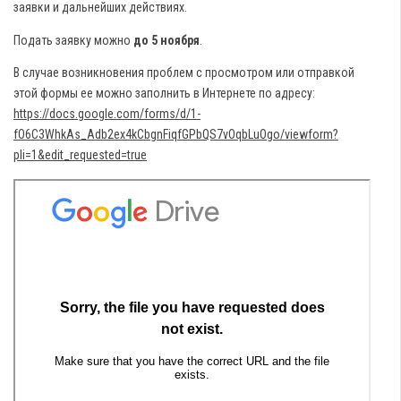
заявки и дальнейших действиях.
Подать заявку можно
до 5 ноября
.
В случае возникновения проблем с просмотром или отправкой
этой формы ее можно заполнить в Интернете по адресу:
https://docs.google.com/forms/d/1-
fO6C3WhkAs_Adb2ex4kCbgnFiqfGPbQS7vOqbLuOgo/viewform?
pli=1&edit_requested=true