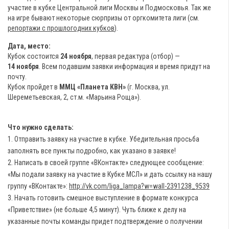
участие в кубке Центральной лиги Москвы и Подмосковья. Так же
на игре бывают некоторые сюрпризы от оргкомитета лиги (см.
репортажи с прошлогодних кубков
).
Дата, место:
Кубок состоится
24 ноября
, первая редактура (отбор) —
14 ноября
. Всем подавшим заявки информация и время придут на
почту.
Кубок пройдет в
ММЦ «Планета КВН»
(г. Москва, ул.
Шереметьевская, 2, ст.м. «Марьина Роща»).
Что нужно сделать:
1. Отправить заявку на участие в кубке. Убедительная просьба
заполнять все пункты подробно, как указано в заявке!
2. Написать в своей группе «ВКонтакте» следующее сообщение:
«Мы подали заявку на участие в Кубке МСЛ» и дать ссылку на нашу
группу «ВКонтакте»:
http://vk.com/liga_lampa?w=wall-2391238_9539
3. Начать готовить смешное выступление в формате конкурса
«Приветствие» (не больше 4,5 минут). Чуть ближе к делу на
указанные почты команды придет подтверждение о получении