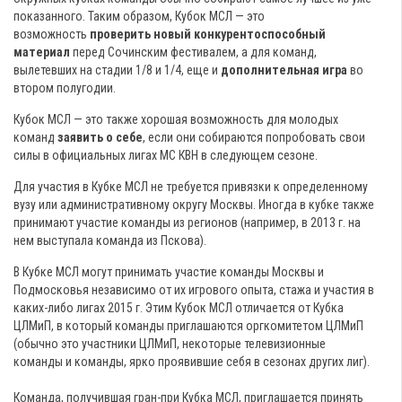
показанного. Таким образом, Кубок МСЛ — это
возможность
проверить новый конкурентоспособный
материал
перед Сочинским фестивалем, а для команд,
вылетевших на стадии 1/8 и 1/4, еще и
дополнительная игра
во
втором полугодии.
Кубок МСЛ — это также хорошая возможность для молодых
команд
заявить о себе
, если они собираются попробовать свои
силы в официальных лигах МС КВН в следующем сезоне.
Для участия в Кубке МСЛ не требуется привязки к определенному
вузу или административному округу Москвы. Иногда в кубке также
принимают участие команды из регионов (например, в 2013 г. на
нем выступала команда из Пскова).
В Кубке МСЛ могут принимать участие команды Москвы и
Подмосковья независимо от их игрового опыта, стажа и участия в
каких-либо лигах 2015 г.
Этим Кубок МСЛ отличается от Кубка
ЦЛМиП, в который команды приглашаются оргкомитетом ЦЛМиП
(обычно это участники ЦЛМиП, некоторые телевизионные
команды и команды, ярко проявившие себя в сезонах других лиг).
Команда, получившая гран-при Кубка МСЛ, приглашается принять