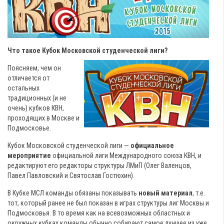
Что такое Кубок Московской студенческой лиги?
Поясняем, чем он
отличается от
остальных
традиционных (и не
очень) кубков КВН,
проходящих в Москве и
Подмосковье.
Кубок Московской студенческой лиги —
официальное
мероприятие
официальной лиги Международного союза КВН, и
редактируют его редакторы структуры ЛМиП (Олег Валенцов,
Павел Павловский и Святослав Гостюхин).
В Кубке МСЛ команды обязаны показывать
новый материал
, т.е.
тот, который ранее не был показан в играх структуры лиг Москвы и
Подмосковья. В то время как на всевозможных областных и
окружных кубках команды обычно собирают самое лучшее из уже