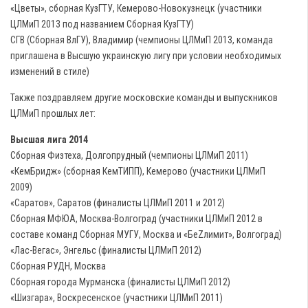
«Цветы», сборная КузГТУ, Кемерово-Новокузнецк (участники
ЦЛМиП 2013 под названием Сборная КузГТУ)
СГВ (Сборная ВлГУ), Владимир (чемпионы ЦЛМиП 2013, команда
приглашена в Высшую украинскую лигу при условии необходимых
изменений в стиле)
Также поздравляем другие московские команды и выпускников
ЦЛМиП прошлых лет:
Высшая лига 2014
Сборная Физтеха, Долгопрудный (чемпионы ЦЛМиП 2011)
«КемБридж» (сборная КемТИПП), Кемерово (участники ЦЛМиП
2009)
«Саратов», Саратов (финалисты ЦЛМиП 2011 и 2012)
Сборная МФЮА, Москва-Волгоград (участники ЦЛМиП 2012 в
составе команд Сборная МУГУ, Москва и «БеZлимит», Волгоград)
«Лас-Вегас», Энгельс (финалисты ЦЛМиП 2012)
Сборная РУДН, Москва
Сборная города Мурманска (финалисты ЦЛМиП 2012)
«Шизгара», Воскресенское (участники ЦЛМиП 2011)