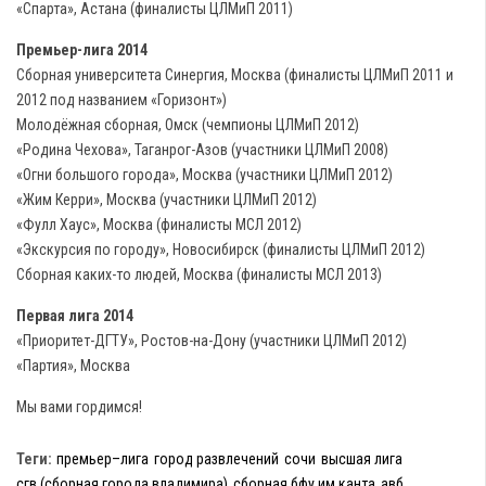
«Спарта», Астана (финалисты ЦЛМиП 2011)
Премьер-лига
2014
Сборная университета Синергия, Москва (финалисты ЦЛМиП 2011 и
2012 под названием «Горизонт»)
Молодёжная сборная, Омск (чемпионы ЦЛМиП 2012)
«Родина Чехова», Таганрог-Азов (участники ЦЛМиП 2008)
«Огни большого города», Москва (участники ЦЛМиП 2012)
«Жим Керри», Москва (участники ЦЛМиП 2012)
«Фулл Хаус», Москва (финалисты МСЛ 2012)
«Экскурсия по городу», Новосибирск (финалисты ЦЛМиП 2012)
Сборная каких-то людей, Москва (финалисты МСЛ 2013)
Первая лига
2014
«Приоритет-ДГТУ», Ростов-на-Дону (участники ЦЛМиП 2012)
«Партия», Москва
Мы вами гордимся!
Теги:
премьер–лига
город развлечений
сочи
высшая лига
сгв (сборная города владимира)
сборная бфу им канта
авб