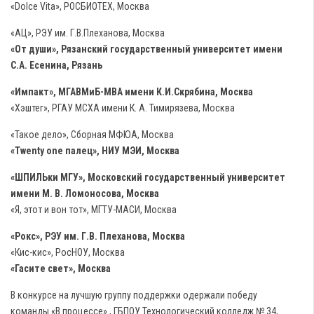
«Dolce Vita», РОСБИОТЕХ, Москва
«АЦ», РЭУ им. Г.В.Плеханова, Москва
«От души», Рязанский государственный университет имени
С.А. Есенина, Рязань
«Импакт», МГАВМиБ-МВА имени К.И.Скрябина, Москва
«Хэштег», РГАУ МСХА имени К. А. Тимирязева, Москва
«Такое дело», Сборная МФЮА, Москва
«Twenty one палец», НИУ МЭИ, Москва
«ШПИЛЬки МГУ», Московский государственный университет
имени М. В. Ломоносова, Москва
«Я, этот и вон тот», МГТУ-МАСИ, Москва
«Рокс», РЭУ им. Г.В. Плеханова, Москва
«Кис-кис», РосНОУ, Москва
«Гасите свет», Москва
В конкурсе на лучшую группу поддержки одержали победу
команды «В процессе» , ГБПОУ Технологический колледж № 34,