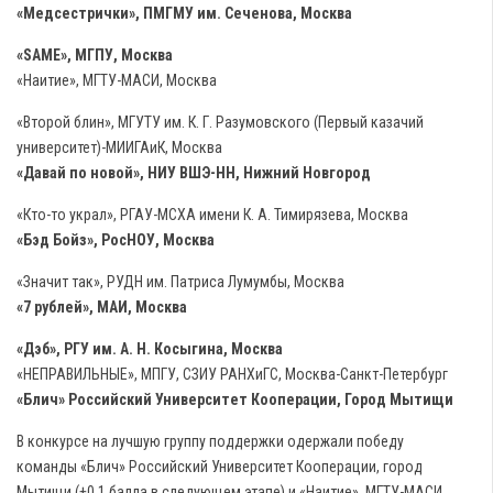
«Медсестрички», ПМГМУ им. Сеченова, Москва
«SAME», МГПУ, Москва
«Наитие», МГТУ-МАСИ, Москва
«Второй блин», МГУТУ им. К. Г. Разумовского (Первый казачий
университет)-МИИГАиК, Москва
«Давай по новой», НИУ ВШЭ-НН, Нижний Новгород
«Кто-то украл», РГАУ-МСХА имени К. А. Тимирязева, Москва
«Бэд Бойз», РосНОУ, Москва
«Значит так», РУДН им. Патриса Лумумбы, Москва
«7 рублей», МАИ, Москва
«Дэб», РГУ им. А. Н. Косыгина, Москва
«НЕПРАВИЛЬНЫЕ», МПГУ, СЗИУ РАНХиГС, Москва-Санкт-Петербург
«Блич» Российский Университет Кооперации, Город Мытищи
В конкурсе на лучшую группу поддержки одержали победу
команды «Блич» Российский Университет Кооперации, город
Мытищи (+0,1 балла в следующем этапе) и «Наитие», МГТУ-МАСИ,