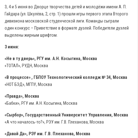
3, 4 и 5 июня во Дворце творчества детей и молодёжи имени А. П.
Гайдара (ул. Шкулёва, 2, стр. 1) прошли игры первого этапа Второго
дивизиона московской студенческой лиги. Команды сыграли
один конкурс – Приветствие в формате дуэлей. Победители дуэлей
выделены жирным шрифтом.
3 июня:
«Не в ту дверь», РГУ им. А.Н. Косыгина, Москва
«ТОТАЛ», РУДН, Москва
«В процессе» , ГБПОУ Технологический колледж № 34, Москва
«НОТ БЭД», МГПУ, Москва
«Правда», Москва
«Бабки», РГУ им. А.Н. Косыгина, Москва
«Сырбор», Государственный Университет Управления, Москва
«А что началось-то?», РЭУ им. Г.В. Плеханова, Москва
«Давай Да», РЭУ им. Г.В. Плеханова, Москва