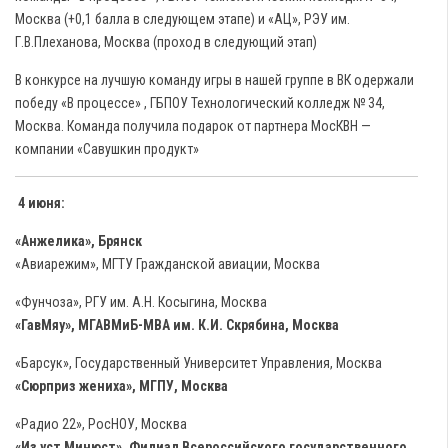
Москва (+0,1 балла в следующем этапе) и «АЦ», РЭУ им.
Г.В.Плеханова, Москва (проход в следующий этап)
В конкурсе на лучшую команду игры в нашей группе в ВК одержали
победу «В процессе» , ГБПОУ Технологический колледж № 34,
Москва. Команда получила подарок от партнера МосКВН —
компании «Савушкин продукт»
4 июня:
«Анжелика», Брянск
«Авиарежим», МГТУ Гражданской авиации, Москва
«Фунчоза», РГУ им. А.Н. Косыгина, Москва
«ГавМяу», МГАВМиБ-МВА им. К.И. Скрябина, Москва
«Барсук», Государственный Университет Управления, Москва
«Сюрприз жениха», МГПУ, Москва
«Радио 22», РосНОУ, Москва
«Из уст Минюст», Филиал Всероссийского государственного