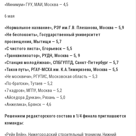
«Минимум» ГУУ, МАИ, Москва — 4,5
6 мая
«Нормальное название», РЭУ им.Г.В. Плеханова, Москва — 5,9
«Не беспокоить», Государственный университет
просвещения, Мытищи — 5,7
«С чистого листа», Егорьевск — 5,5
«Транквилизатор», РУДН, Москва — 5, 9
«Станция молодёжная», СПБГУПТД, Санкт-Петербург — 5,7
«Таков путь», РГАУ-МСХА им. К.А.Тимирязева, Москва — 5,5
«Не москвичи», РГУТИС, Московская область — 5,3
«По-братски», Тутаев — 5,2
«7 кадров», МГПУ, Москва — 5,2
«Айседора Дункан», Рязань — 5,0
«Анжелика», Брянск — 4,6
Решением редакторского состава в 1/4 финала приглашаются
команды:
«Рейн Вейн», Нижегородский строительный техникум, Нижний