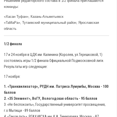
Решением редакторского состава в 1/2 финала приглашаются
команды:
«Хасан Туфан», Казань-Альметьевск
«ТаМаРа», Тутаевский муниципальный район, Ярославская
область
1/2 финала
17 и 24 ноября в ЦДК им. Калинина (Королев, ул.Терешковой, 1)
состоялись игры 1/2 финала Официальной Подмосковной лиги.
Результаты игр следующие:
17 ноября:
1. «Транквилизатор», РУДН им. Патриса Лумумбы, Москва - 100
баллов
2. «35 Элемент», ВоГУ, Вологодская область - 95 баллов
3. «Не беспокоить», Государственный университет просвещения,
г.о Мытищи - 89 баллов
4. «Таков путь», РГАУ-МСХА им. К.А. Тимирязева, Москва - 87