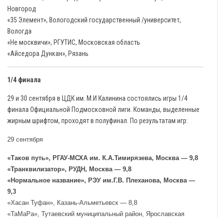
Новгород
«35 Элемент», Вологодский государственный /университет,
Вологда
«Не москвичи», РГУТИС, Московская область
«Айседора Дункан», Рязань
1/4 финала
29 и 30 сентября в ЦДК им. М.И Калинина состоялись игры 1/4
финала Официальной Подмосковной лиги. Команды, выделенные
жирным шрифтом, проходят в полуфинал. По результатам игр:
29 сентября
«Таков путь», РГАУ-МСХА им. К.А.Тимирязева, Москва — 9,8
«Транквилизатор», РУДН, Москва — 9,8
«Нормальное название», РЭУ им.Г.В. Плеханова, Москва —
9,3
«Хасан Туфан», Казань-Альметьевск — 8,8
«ТаМаРа», Тутаевский муниципальный район, Ярославская