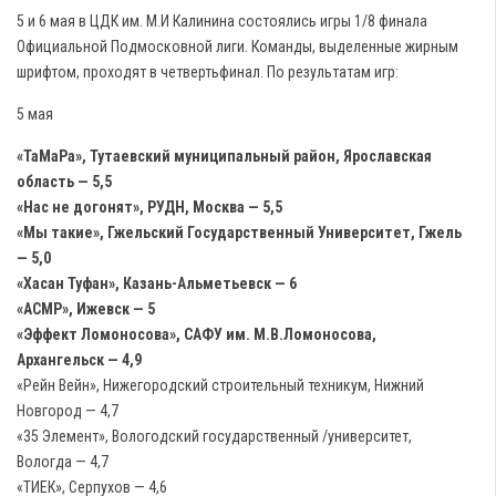
5 и 6 мая в ЦДК им. М.И Калинина состоялись игры 1/8 финала
Официальной Подмосковной лиги. Команды, выделенные жирным
шрифтом, проходят в четвертьфинал. По результатам игр:
5 мая
«ТаМаРа», Тутаевский муниципальный район, Ярославская
область — 5,5
«Нас не догонят», РУДН, Москва — 5,5
«Мы такие», Гжельский Государственный Университет, Гжель
— 5,0
«Хасан Туфан», Казань-Альметьевск — 6
«АСМР», Ижевск — 5
«Эффект Ломоносова», САФУ им. М.В.Ломоносова,
Архангельск — 4,9
«Рейн Вейн», Нижегородский строительный техникум, Нижний
Новгород — 4,7
«35 Элемент», Вологодский государственный /университет,
Вологда — 4,7
«ТИЕК», Серпухов — 4,6