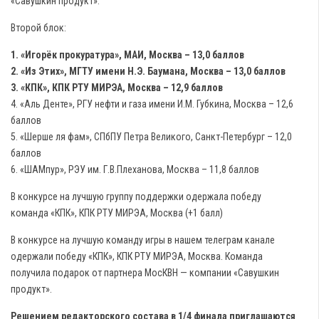
«Савушкин продукт».
Второй блок:
1. «Игорёк прокуратура», МАИ, Москва – 13,0 баллов
2. «Из Этих», МГТУ имени Н.Э. Баумана, Москва – 13,0 баллов
3. «КПК», КПК РТУ МИРЭА, Москва – 12,9 баллов
4. «Аль Денте», РГУ нефти и газа имени И.М. Губкина, Москва – 12,6
баллов
5. «Шерше ля фам», СПбПУ Петра Великого, Санкт-Петербург – 12,0
баллов
6. «ШАМпур», РЭУ им. Г.В.Плеханова, Москва – 11,8 баллов
В конкурсе на лучшую группу поддержки одержала победу
команда «КПК», КПК РТУ МИРЭА, Москва (+1 балл)
В конкурсе на лучшую команду игры в нашем телеграм канале
одержали победу «КПК», КПК РТУ МИРЭА, Москва. Команда
получила подарок от партнера МосКВН — компании «Савушкин
продукт».
Решением редакторского состава в 1/4 финала приглашаются