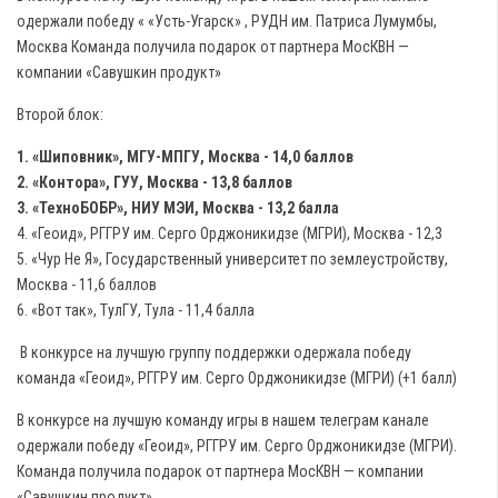
одержали победу « «Усть-Угарск» , РУДН им. Патриса Лумумбы,
Москва Команда получила подарок от партнера МосКВН —
компании «Савушкин продукт»
Второй блок:
1. «Шиповник», МГУ-МПГУ, Москва - 14,0 баллов
2. «Контора», ГУУ, Москва - 13,8 баллов
3. «ТехноБОБР», НИУ МЭИ, Москва - 13,2 балла
4. «Геоид», РГГРУ им. Серго Орджоникидзе (МГРИ), Москва - 12,3
5. «Чур Не Я», Государственный университет по землеустройству,
Москва - 11,6 баллов
6. «Вот так», ТулГУ, Тула - 11,4 балла
В конкурсе на лучшую группу поддержки одержала победу
команда «Геоид», РГГРУ им. Серго Орджоникидзе (МГРИ) (+1 балл)
В конкурсе на лучшую команду игры в нашем телеграм канале
одержали победу «Геоид», РГГРУ им. Серго Орджоникидзе (МГРИ).
Команда получила подарок от партнера МосКВН — компании
«Савушкин продукт».