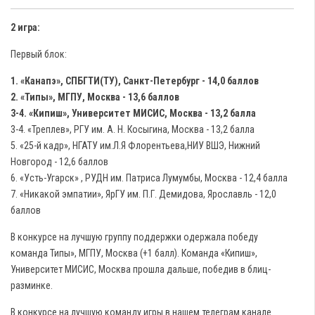
2 игра:
Первый блок:
1. «Канапэ», СПБГТИ(ТУ), Санкт-Петербург - 14,0 баллов
2. «Типы», МГПУ, Москва - 13,6 баллов
3-4. «Кипиш», Университет МИСИС, Москва - 13,2 балла
3-4. «Треплев», РГУ им. А. Н. Косыгина, Москва - 13,2 балла
5. «25-й кадр», НГАТУ им.Л.Я Флорентьева,НИУ ВШЭ, Нижний
Новгород - 12,6 баллов
6. «Усть-Угарск» , РУДН им. Патриса Лумумбы, Москва - 12,4 балла
7. «Никакой эмпатии», ЯрГУ им. П.Г. Демидова, Ярославль - 12,0
баллов
В конкурсе на лучшую группу поддержки одержала победу
команда Типы», МГПУ, Москва (+1 балл). Команда «Кипиш»,
Университет МИСИС, Москва прошла дальше, победив в блиц-
разминке.
В конкурсе на лучшую команду игры в нашем телеграм канале