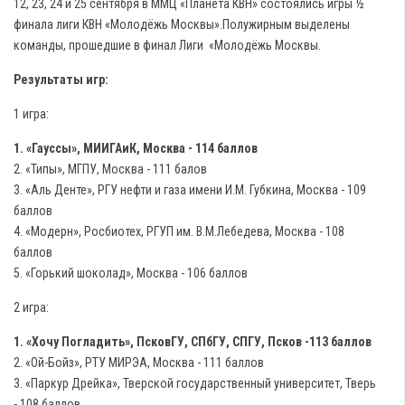
12, 23, 24 и 25 сентября в ММЦ «Планета КВН» состоялись игры ½
финала лиги КВН «Молодёжь Москвы».Полужирным выделены
команды, прошедшие в финал Лиги «Молодёжь Москвы.
Результаты игр:
1 игра:
1. «Гауссы», МИИГАиК, Москва - 114 баллов
2. «Типы», МГПУ, Москва - 111 балов
3. «Аль Денте», РГУ нефти и газа имени И.М. Губкина, Москва - 109
баллов
4. «Модерн», Росбиотех, РГУП им. В.М.Лебедева, Москва - 108
баллов
5. «Горький шоколад», Москва - 106 баллов
2 игра:
1. «Хочу Погладить», ПсковГУ, СПбГУ, СПГУ, Псков -113 баллов
2. «Ой-Бойз», РТУ МИРЭА, Москва - 111 баллов
3. «Паркур Дрейка», Тверской государственный университет, Тверь
- 108 баллов