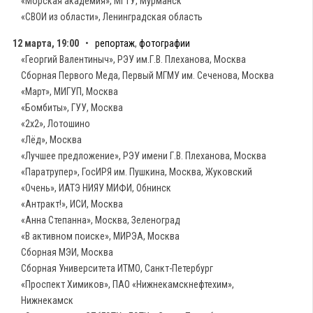
«Морская академия», МГТУ, Мурманск
«СВОИ из области», Ленинградская область
12 марта, 19:00
•
репортаж
,
фотографии
«Георгий Валентиныч», РЭУ им.Г.В. Плеханова, Москва
Сборная Первого Меда, Первый МГМУ им. Сеченова, Москва
«Март», МИГУП, Москва
«Бомбиты», ГУУ, Москва
«2х2», Лотошино
«Лёд», Москва
«Лучшее предложение», РЭУ имени Г.В. Плеханова, Москва
«Паратрупер», ГосИРЯ им. Пушкина, Москва, Жуковский
«Очень», ИАТЭ НИЯУ МИФИ, Обнинск
«Антракт!», ИСИ, Москва
«Анна Степанна», Москва, Зеленоград
«В активном поиске», МИРЭА, Москва
Сборная МЭИ, Москва
Сборная Университета ИТМО, Санкт-Петербург
«Проспект Химиков», ПАО «Нижнекамскнефтехим»,
Нижнекамск