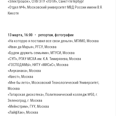
«Электрошок», СПбГЭТУ «ЛЭТИ», Санкт-Петербург
«Отдел №4», Московский университет МВД России имени В.Я.
Кикотя
13 марта, 16:00
•
репортаж
,
фотографии
«На которую я поставил все свои деньги», МГИМО, Москва
«Иван да Марья», РГСУ, Москва
«Будем дружить семьями», МТУСИ, Москва
«СУП», РГАУ-МСХА им. К.А. Тимирязева, Москва
«ГОСПОДАМЫ», НИТУ «МИСиС», Москва
«Ануканака», Москва
«Квест», Москва
«Мне бы лето», Московский Технологический Университет,
Москва
«Татарская дискотека», Политехнический колледж №50, г.
Зеленоград, г. Москва
«Мейнстрим», ГУУ, Москва
«ЛайфХак», Москва