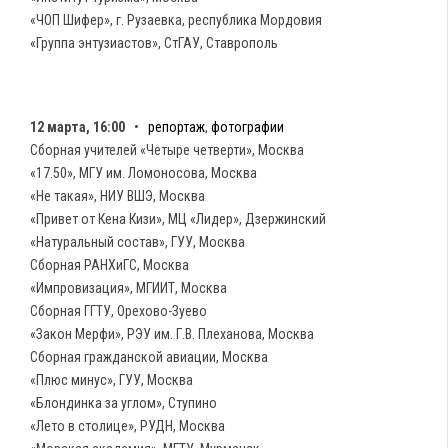
«ЧОП Шифер», г. Рузаевка, республика Мордовия
«Группа энтузиастов», СтГАУ, Ставрополь
12 марта, 16:00
•
репортаж
,
фотографии
Сборная учителей «Четыре четверти», Москва
«17.50», МГУ им. Ломоносова, Москва
«Не такая», НИУ ВШЭ, Москва
«Привет от Кена Кизи», МЦ «Лидер», Дзержинский
«Натуральный состав», ГУУ, Москва
Сборная РАНХиГС, Москва
«Импровизация», МГИИТ, Москва
Сборная ГГТУ, Орехово-Зуево
«Закон Мерфи», РЭУ им. Г.В. Плеханова, Москва
Сборная гражданской авиации, Москва
«Плюс минус», ГУУ, Москва
«Блондинка за углом», Ступино
«Лето в столице», РУДН, Москва