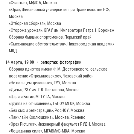
«Счастье», МФЮА, Москва
«Юра», Финансовый университет при Правительстве РФ,
Москва
«Отборная сборная», Москва
«Сторожа урожая», ВГАУ им. Императора Петра 1, Воронеж
Сборная бывших спортсменов, Пермский край
«Смехчающие обстоятельства», Нижегородская академия
МВД
14 марта, 19:00
•
репортаж
,
фотографии
Сборная идиотов имени Ф.М. Достоевского, сельское
поселение «Стремиловское», Чеховский район
«Не пальцем деланные», ГУУ, Москва
«Дичь», РЭУ им. Г.В. Плеханова, Москва
«Цари и Боги», МГТУ ГА, Москва
«Группа на отчисление», ГБПОУ МГОК, Москва.
«Без смс и регистрации», РосНОУ, Москва
«Панчлайн Коклюшкина», Москва, Ясенево
«Орех Pictures», Инженерный факультет РУДН, Москва
«Лошадиная сила», МГАВМиБ-МВА, Москва