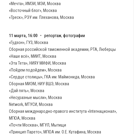
«Мечта», ИМЭИ, МЭИ, Москва
«Восточный блог», Москва
«Треск», РЭУ им. Плеханова, Москва
11 марта, 16:00
•
репортаж
,
фотографии
«Гудзон», ГУЗ, Москва
Сборная российской таможенной академии, РТА, Люберцы
«Наше всё», МИИТ, Москва
«Эта Тета», НИЯУ МИФИ, Москва
«Пойдем подойдем», Москва
«Сердце столицы», ГКА им. Маймонида, Москва
Сборная МИЭМ, НИУ ВШЭ, Москва
«Дай пять», Москва
«Несуразные мысли», Москва
Network, МТУСИ, Москва
Сборная международно-правого института «Interнационал»,
МГЮА, Москва
«Почти Москва», МГУЛ, Мытищи
«Принцип Парето», МГЮА им. О.Е. Кутафина, Москва