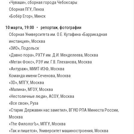
«Чуваши», сборная города Чебоксары
Сборная ПГУ, Пенза
«Бобёр Егор», Минск
10 марта, 19:00
•
репортаж
,
фотографии
Сборная Университета им. О.Е. Кутафина «Баррикадная
инстанция», Москва
«ЗИО», Подольск
«Давно пора», РХТУ им. Д.И. Менделеева, Москва
«Меган Фокс», РЭУ им. Г.В. Плеханова, Москва
«Антураж», МИИТ-ИЭФ, Москва
Команда имени Сеченова, Москва
«3D», МПГУ, Москва
«Малина», МГОУ, Москва
«Нестоличные люди», АСОУ, Москва
«Все свои», Руза
«Старик Державин нас заметил», ВГУЮ РПА Минюста России,
Москва
«The ФилологЪ», МПГУ, Москва
«Так и пишется», Университет машиностроения, Москва