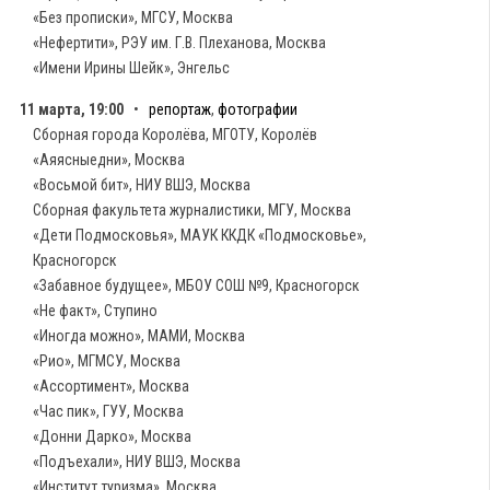
«Без прописки», МГСУ, Москва
«Нефертити», РЭУ им. Г.В. Плеханова, Москва
«Имени Ирины Шейк», Энгельс
11 марта, 19:00
•
репортаж
,
фотографии
Сборная города Королёва, МГОТУ, Королёв
«Аяясныедни», Москва
«Восьмой бит», НИУ ВШЭ, Москва
Сборная факультета журналистики, МГУ, Москва
«Дети Подмосковья», МАУК ККДК «Подмосковье»,
Красногорск
«Забавное будущее», МБОУ СОШ №9, Красногорск
«Не факт», Ступино
«Иногда можно», МАМИ, Москва
«Рио», МГМСУ, Москва
«Ассортимент», Москва
«Час пик», ГУУ, Москва
«Донни Дарко», Москва
«Подъехали», НИУ ВШЭ, Москва
«Институт туризма», Москва