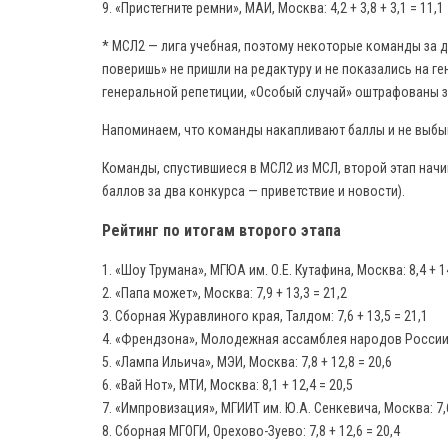
9. «Пристегните ремни», МАИ, Москва: 4,2 + 3,8 + 3,1 = 11,1
* МСЛ2 — лига учебная, поэтому некоторые команды за 
поверишь» не пришли на редактуру и не показались на ге
генеральной репетиции, «Особый случай» оштрафованы з
Напоминаем, что команды накапливают баллы и не выбыв
Команды, спустившиеся в МСЛ2 из МСЛ, второй этап начи
баллов за два конкурса — приветствие и новости).
Рейтинг по итогам второго этапа
1. «Шоу Трумана», МГЮА им. О.Е. Кутафина, Москва: 8,4 + 14
2. «Папа может», Москва: 7,9 + 13,3 = 21,2
3. Сборная Журавлиного края, Талдом: 7,6 + 13,5 = 21,1
4. «Френдзона», Молодежная ассамблея народов России: 7
5. «Лампа Ильича», МЭИ, Москва: 7,8 + 12,8 = 20,6
6. «Вай Нот», МТИ, Москва: 8,1 + 12,4 = 20,5
7. «Импровизация», МГИИТ им. Ю.А. Сенкевича, Москва: 7,6
8. Сборная МГОГИ, Орехово-Зуево: 7,8 + 12,6 = 20,4