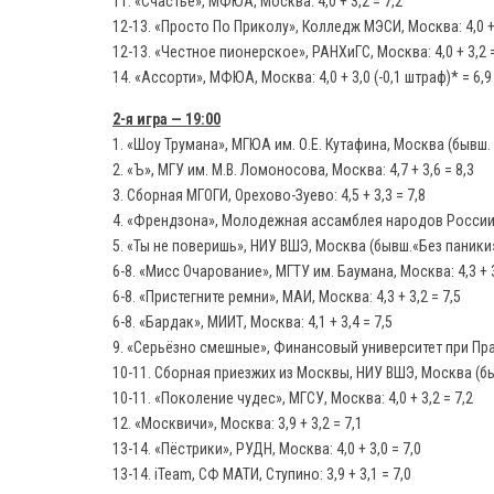
11. «Счастье», МФЮА, Москва: 4,0 + 3,2 = 7,2
12-13. «Просто По Приколу», Колледж МЭСИ, Москва: 4,0 + 
12-13. «Честное пионерское», РАНХиГС, Москва: 4,0 + 3,2 =
14. «Ассорти», МФЮА, Москва: 4,0 + 3,0 (-0,1 штраф)* = 6,9
2-я игра — 19:00
1. «Шоу Трумана», МГЮА им. О.Е. Кутафина, Москва (бывш. «К
2. «Ъ», МГУ им. М.В. Ломоносова, Москва: 4,7 + 3,6 = 8,3
3. Сборная МГОГИ, Орехово-Зуево: 4,5 + 3,3 = 7,8
4. «Френдзона», Молодежная ассамблея народов России: 4
5. «Ты не поверишь», НИУ ВШЭ, Москва (бывш.«Без паники»):
6-8. «Мисс Очарование», МГТУ им. Баумана, Москва: 4,3 + 3,
6-8. «Пристегните ремни», МАИ, Москва: 4,3 + 3,2 = 7,5
6-8. «Бардак», МИИТ, Москва: 4,1 + 3,4 = 7,5
9. «Серьёзно смешные», Финансовый университет при Прави
10-11. Сборная приезжих из Москвы, НИУ ВШЭ, Москва (бывш.
10-11. «Поколение чудес», МГСУ, Москва: 4,0 + 3,2 = 7,2
12. «Москвичи», Москва: 3,9 + 3,2 = 7,1
13-14. «Пёстрики», РУДН, Москва: 4,0 + 3,0 = 7,0
13-14. iTeam, СФ МАТИ, Ступино: 3,9 + 3,1 = 7,0