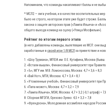
Напоминаем, что команды накапливают баллы и не выбыв
* МСЛ2 — лига учебная, и в качестве воспитательных ме
было не строго, на втором этапе уже будет строже. Бал
закона о защите авторских прав («Лампа Ильича» и «Асс
общего выхода команд на сцену («Улица Мосфильм»).
Рейтинг по итогам первого этапа
(в него дабавлены команды, вылетевшие из МСЛ: они в
заработанные в
своей игре 1/8 МСЛ
за приветствие и нов
1. «Шоу Трумана», МГЮА им. О.Е. Кутафина, Москва (бывш. «К
2. «Встали-вышли», Финансовый университет при Правитель
3. «Ъ», МГУ им. М.В. Ломоносова, Москва: 4,7 + 3,6 = 8,3
4. «Вай Нот», МТИ, Москва: 4,7 + 3,4 = 8,1
5. «Утомленные учебой», Финансовый университет при Прав
6. «Папа может», Москва: 4,7 + 3,2 = 7,9
7. «Лампа Ильича», МЭИ, Москва: 4,7 + 3,2 (-0,1 штраф) = 7,
8. Сборная МГОГИ, Орехово-Зуево: 4,5 + 3,3 = 7,8
9. «Френдзона», Молодежная ассамблея народов России: 4