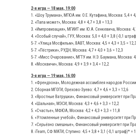
2-я игра — 18 мая, 19:00
1. «Шоу Трумана», МГЮА им. О.Е. Кутафина, Москва: 5,4 + 4,8
2. «Папа может», Москва: 4,8 + 4,7 + 3,8 = 13,3
3. «Импровизация», МГИИТ им. Ю.А. Сенкевича, Москва: 4,7 
4. «Особый случай», ГУУ, Москва: 5,0 + 4,0 + 3,8 (-0,1 штраф
5-7. «Улица Мосфильм», ВАВТ, Москва: 4,5 + 4,3 + 3,5 = 12,
5-7. «Пёстрики», РУДН, Москва: 4,7 + 4,0 + 3,6 = 12,3
5-7. «Мисс Очарование», МГТУ им. Н.Э. Баумана, Москва: 4,8
8. «Москвичи», Москва: 4,9 + 3,9 + 3,4 = 12,2
3-я игра — 19 мая, 16:00
1. «Френдзона», Молодежная ассамблея народов России: 5,
2. Сборная МГОГИ, Орехово-Зуево: 4,7 + 4,6 + 3,3 = 12,6
3. «Яростные Ватрушки», Финансовый университет при Прави
4. «Шальная», МЭСИ, Москва: 4,3 + 4,6 + 3,3 = 12,2
5. «Счастье», МФЮА, Москва: 4,2 + 4,3 + 3,3 = 11,8
6. «Утомленные учебой», Финансовый университет при Прав
7. «Серьёзно смешные», Финансовый университет при Прави
8. iTeam, СФ МАТИ, Ступино: 4,5 + 3,8 + 3,1 (-0,1 штраф)* = 1