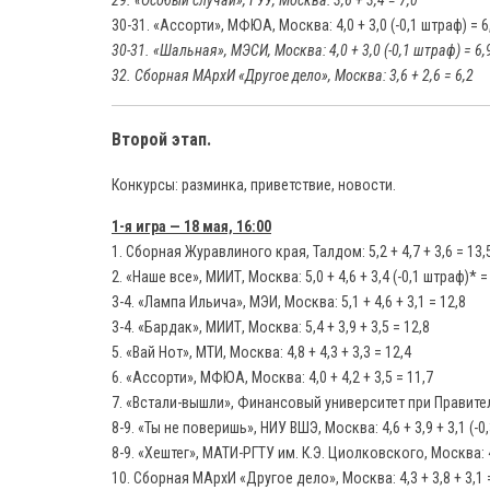
29. «Особый случай», ГУУ, Москва: 3,6 + 3,4 = 7,0
30-31. «Ассорти», МФЮА, Москва: 4,0 + 3,0 (-0,1 штраф) = 6
30-31. «Шальная», МЭСИ, Москва: 4,0 + 3,0 (-0,1 штраф) = 6,
32. Сборная МАрхИ «Другое дело», Москва: 3,6 + 2,6 = 6,2
Второй этап.
Конкурсы: разминка, приветствие, новости.
1-я игра — 18 мая, 16:00
1. Сборная Журавлиного края, Талдом: 5,2 + 4,7 + 3,6 = 13,
2. «Наше все», МИИТ, Москва: 5,0 + 4,6 + 3,4 (-0,1 штраф)* =
3-4. «Лампа Ильича», МЭИ, Москва: 5,1 + 4,6 + 3,1 = 12,8
3-4. «Бардак», МИИТ, Москва: 5,4 + 3,9 + 3,5 = 12,8
5. «Вай Нот», МТИ, Москва: 4,8 + 4,3 + 3,3 = 12,4
6. «Ассорти», МФЮА, Москва: 4,0 + 4,2 + 3,5 = 11,7
7. «Встали-вышли», Финансовый университет при Правительс
8-9. «Ты не поверишь», НИУ ВШЭ, Москва: 4,6 + 3,9 + 3,1 (-0
8-9. «Хештег», МАТИ-РГТУ им. К.Э. Циолковского, Москва: 4,
10. Сборная МАрхИ «Другое дело», Москва: 4,3 + 3,8 + 3,1 