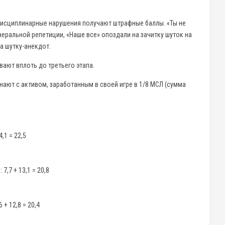
дисциплинарные нарушения получают штрафные баллы. «Ты не
неральной репетиции, «Наше все» опоздали на зачитку шуток на
а шутку-анекдот.
ают вплоть до третьего этапа.
нают с активом, заработанным в своей игре в 1/8 МСЛ (сумма
,1 = 22,5
,7 + 13,1 = 20,8
 + 12,8 = 20,4