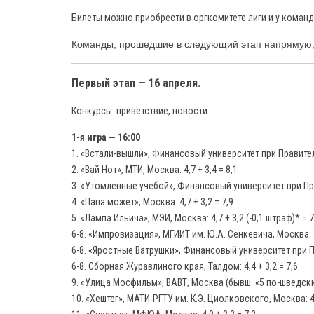
Билеты можно приобрести в
оргкомитете лиги
и у команд
Команды, прошедшие в следующий этап напрямую
Первый этап — 16 апреля.
Конкурсы: приветствие, новости.
1-я игра — 16:00
1. «Встали-вышли», Финансовый университет при Правитель
2. «Вай Нот», МТИ, Москва: 4,7 + 3,4 = 8,1
3. «Утомленные учебой», Финансовый университет при Прав
4. «Папа может», Москва: 4,7 + 3,2 = 7,9
5. «Лампа Ильича», МЭИ, Москва: 4,7 + 3,2 (-0,1 штраф)* = 7
6-8. «Импровизация», МГИИТ им. Ю.А. Сенкевича, Москва: 4,
6-8. «Яростные Ватрушки», Финансовый университет при Пр
6-8. Сборная Журавлиного края, Талдом: 4,4 + 3,2 = 7,6
9. «Улица Мосфильм», ВАВТ, Москва (бывш. «5 по-шведски»):
10. «Хештег», МАТИ-РГТУ им. К.Э. Циолковского, Москва: 4,1