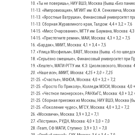
10. «Ты не поверишь», НИУ ВШЭ, Москва (бывш.«Без паники»)
11-13. «Импровизация», МГИИТ им. Ю.А. Сенкевича, Москва: 
11-13. «Яростные Ватрушки», Финансовый университет при 
11-13. Сборная Журавлиного края, Талдом: 4,4 + 3,2 = 7,6
14-15. «Мисс Очарование», МГТУ им. Баумана, Москва: 4,3 + 
14-15. «Пристегните ремни», МАИ, Москва: 4,3 + 3,2 = 7,5
16. «Бардак», МИИТ, Москва: 4,1 + 3,4 = 7,5
17. «Улица Мосфильм», ВАВТ, Москва (бывш. «5 по-шведски»)
18. «Серьёзно смешные», Финансовый университет при Пра
19. «Хештег», МАТИ-РГТУ им. К.Э. Циолковского, Москва: 4,1
20. «Наше все», МИИТ, Москва: 4,25 + 3,0 = 7,25
21-25. «Счастье», МФЮА, Москва: 4,0 + 3,2 = 7,2
21-25. «Просто По Приколу», Колледж МЭСИ, Москва: 4,0 + 
21-25. «Честное пионерское», РАНХиГС, Москва: 4,0 + 3,2 =
21-25. Сборная приезжих из Москвы, НИУ ВШЭ, Москва (бывш.
21-25. «Поколение чудес», МГСУ, Москва: 4,0 + 3,2 = 7,2
26. «Москвичи», Москва: 3,9 + 3,2 = 7,1
27. «Пёстрики», РУДН, Москва: 4,0 + 3,0 = 7,0
28. iTeam, СФ МАТИ, Ступино: 3,9 + 3,1 = 7,0