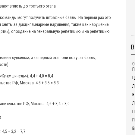
ают вплоть до третьего этапа.
р команды могут получить штрафные баллы. На первый раз это
лы сняты за дисциплинарные нарушения, такие как нарушение
орти»), опоздание на генеральную репетицию и на репетицию
В
ыделены
курсивом
, и за первый этап они получат баллы,
О
ости)
П
у-ку шинель»): 4,4 + 4,0 = 8,4
Ц
стве РФ, Москва: 4,8 + 3,5 = 8,3
Л
В
Л
ительстве РФ, Москва: 4,6 + 3,4 = 8,0
П
8
П
В
,5 + 3,2 = 7,7