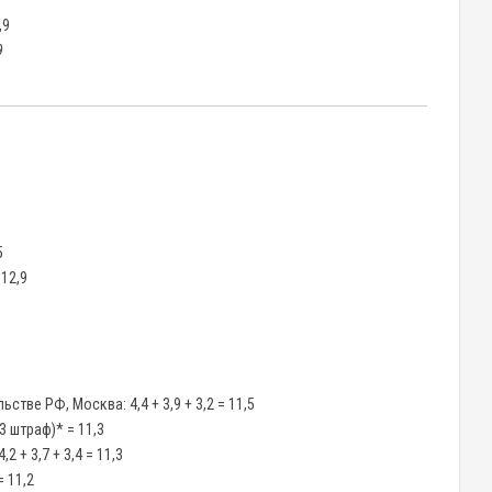
,9
9
5
 12,9
тве РФ, Москва: 4,4 + 3,9 + 3,2 = 11,5
,3 штраф)* = 11,3
2 + 3,7 + 3,4 = 11,3
= 11,2