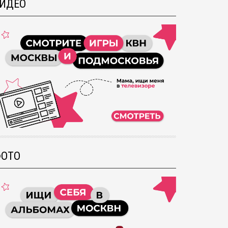
ИДЕО
ОТО