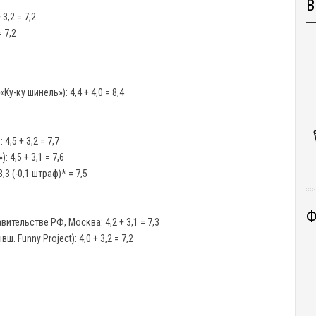
В
3,2 = 7,2
 7,2
у-ку шинель»): 4,4 + 4,0 = 8,4
,5 + 3,2 = 7,7
 4,5 + 3,1 = 7,6
3 (-0,1 штраф)* = 7,5
Ф
тельстве РФ, Москва: 4,2 + 3,1 = 7,3
 Funny Project): 4,0 + 3,2 = 7,2