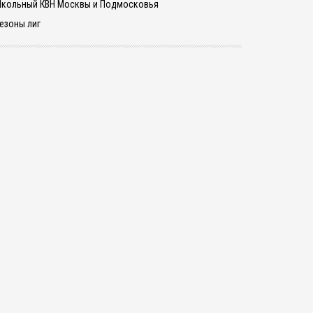
кольный КВН Москвы и Подмосковья
езоны лиг