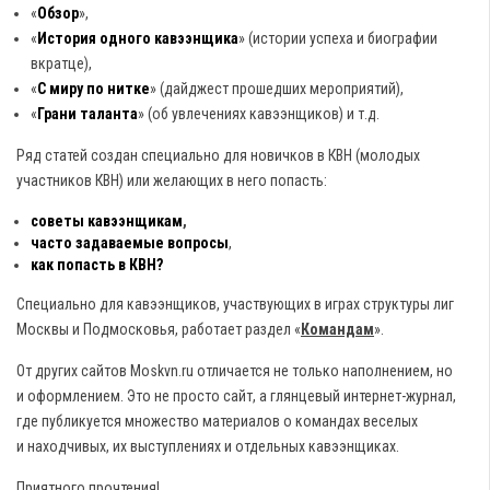
«
Обзор
»,
«
История одного кавээнщика
» (истории успеха и биографии
вкратце),
«
С миру по нитке
» (дайджест прошедших мероприятий),
«
Грани таланта
» (об увлечениях кавээнщиков) и т.д.
Ряд статей создан специально для новичков в КВН (молодых
участников КВН) или желающих в него попасть:
советы кавээнщикам
,
часто задаваемые вопросы
,
как попасть в КВН?
Специально для кавээнщиков, участвующих в играх структуры лиг
Москвы и Подмосковья, работает раздел «
Командам
».
От других сайтов Moskvn.ru отличается не только наполнением, но
и оформлением. Это не просто сайт, а глянцевый интернет-журнал,
где публикуется множество материалов о командах веселых
и находчивых, их выступлениях и отдельных кавээнщиках.
Приятного прочтения!