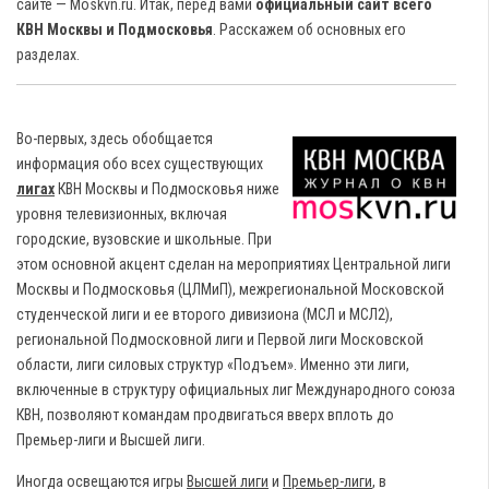
сайте — Moskvn.ru. Итак, перед вами
официальный сайт всего
КВН Москвы и Подмосковья
.
Расскажем об основных его
разделах.
Во-первых, здесь обобщается
информация обо всех существующих
лигах
КВН Москвы и Подмосковья ниже
уровня телевизионных, включая
городские, вузовские и школьные. При
этом основной акцент сделан на мероприятиях Центральной лиги
Москвы и Подмосковья (ЦЛМиП), межрегиональной Московской
студенческой лиги и ее второго дивизиона (МСЛ и МСЛ2),
региональной Подмосковной лиги и Первой лиги Московской
области, лиги силовых структур «Подъем». Именно эти лиги,
включенные в структуру официальных лиг Международного союза
КВН, позволяют командам продвигаться вверх вплоть до
Премьер-лиги и Высшей лиги.
Иногда освещаются игры
Высшей лиги
и
Премьер-лиги
, в