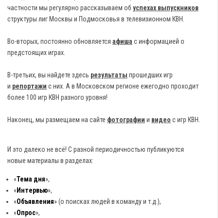
частности мы регулярно рассказываем об
успехах выпускников
структуры лиг Москвы и Подмосковья в телевизионном КВН.
Во-вторых, постоянно обновляется
афиша
с информацией о
предстоящих играх.
В-третьих, вы найдете здесь
результаты
прошедших игр
и
репортажи
с них. А в Московском регионе ежегодно проходит
более 100 игр КВН разного уровня!
Наконец, мы размещаем на сайте
фотографии
и
видео
с игр КВН.
И это далеко не всё! С разной периодичностью публикуются
новые материалы в разделах:
«
Тема дня
»,
«
Интервью
»,
«
Объявления
» (о поисках людей в команду и т.д.),
«
Опрос
»,