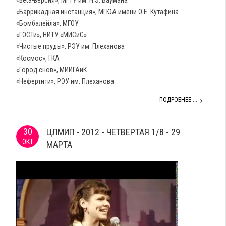
«Beta-версия», МГТУ им. Н.Э. Баумана
«Баррикадная инстанция», МГЮА имени О.Е. Кутафина
«Бомбалейла», МГОУ
«ГОСТи», НИТУ «МИСиС»
«Чистые пруды», РЭУ им. Плеханова
«Космос», ГКА
«Город снов», МИИГАиК
«Нефертити», РЭУ им. Плеханова
ПОДРОБНЕЕ ...
30
ЦЛМИП - 2012 - ЧЕТВЕРТАЯ 1/8 - 29
ОКТ
МАРТА