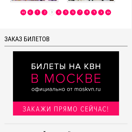
1
2
3
4
5
6
7
8
9
ЗАКАЗ БИЛЕТОВ