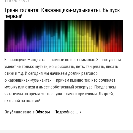
11.09.2013 09:27
Грани таланта: Кавээнщики-музыканты. Выпуск
первый
Кавээнщики — люди талантливые во всех смыслах. Зачастую они
умеют не только шутить, но и рисовать, петь, танцевать, писать
стихи и т.д. И сегодня мы начинаем долгий разговор
о кавэнщиках-музыкантах — причем именно тех, кто сочиняет
музыку или стихи и имеет собственный репертуар. Предлагаем
читателям на время стать слушателями и зрителями. Диджей,
включай на полную!
Опубликовано в
Обзоры
Подробнее ...