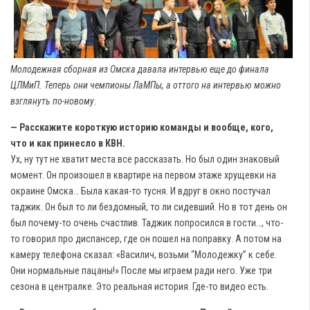
Молодежная сборная из Омска давала интервью еще до финала
ЦЛМиП. Теперь они чемпионы ЛаМПы, а оттого на интервью можно
взглянуть по-новому.
— Расскажите короткую историю команды и вообще, кого,
что и как принесло в КВН.
Ух, ну тут не хватит места все рассказать. Но был один знаковый
момент. Он произошел в квартире на первом этаже хрущевки на
окраине Омска… Была какая-то тусня. И вдруг в окно постучал
таджик. Он был то ли бездомный, то ли сидевший. Но в тот день он
был почему-то очень счастлив. Таджик попросился в гости…, что-
то говорил про диспансер, где он пошел на поправку. А потом на
камеру телефона сказал: «Василич, возьми “Молодежку” к себе.
Они нормальные пацаны!» После мы играем ради него. Уже три
сезона в централке. Это реальная история. Где-то видео есть.