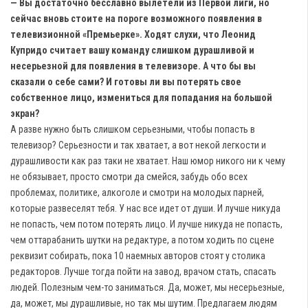
— Вы достаточно бесславно вылетели из Первой лиги, но
сейчас вновь стоите на пороге возможного появления в
телевизионной «Премьерке». Ходят слухи, что Леонид
Купридо считает вашу команду слишком дурашливой и
несерьезной для появления в телевизоре. А что бы вы
сказали о себе сами? И готовы ли вы потерять свое
собственное лицо, измениться для попадания на большой
экран?
А разве нужно быть слишком серьезными, чтобы попасть в
телевизор? Серьезности и так хватает, а вот некой легкости и
дурашливости как раз таки не хватает. Наш юмор никого ни к чему
не обязывает, просто смотри да смейся, забудь обо всех
проблемах, политике, алкоголе и смотри на молодых парней,
которые развеселят тебя. У нас все идет от души. И лучше никуда
не попасть, чем потом потерять лицо. И лучше никуда не попасть,
чем оттарабанить шутки на редактуре, а потом ходить по сцене
реквизит собирать, пока 10 наемных авторов стоят у столика
редакторов. Лучше тогда пойти на завод, врачом стать, спасать
людей. Полезным чем-то заниматься. Да, может, мы несерьезные,
да, может, мы дурашливые, но так мы шутим. Предлагаем людям