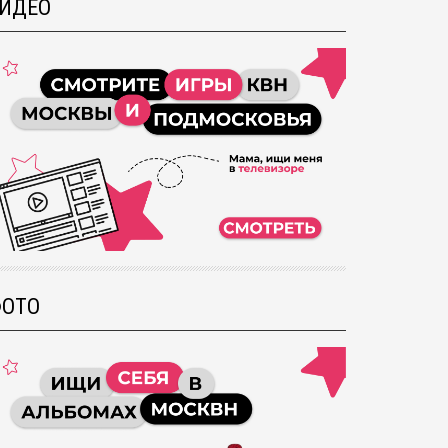
ИДЕО
ОТО