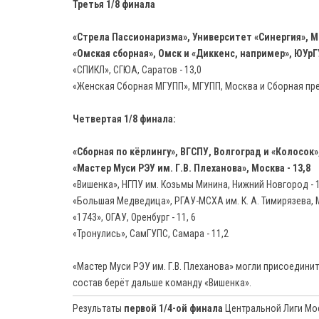
Третья 1/8 финала
«Стрела Пассионаризма», Университет «Синергия», Мо
«Омская сборная», Омск и «Диккенс, например», ЮУрГУ
«СПИКЛ», СГЮА, Саратов - 13,0
«Женская Сборная МГУПП», МГУПП, Москва и Сборная през
Четвертая 1/8 финала:
«Сборная по кёрлингу», ВГСПУ, Волгоград и «Колосок»,
«Мастер Муси РЭУ им. Г.В. Плеханова», Москва - 13,8
«Вишенка», НГПУ им. Козьмы Минина, Нижний Новгород - 1
«Большая Медведица», РГАУ-МСХА им. К. А. Тимирязева, 
«1743», ОГАУ, Оренбург - 11, 6
«Тронулись», СамГУПС, Самара - 11,2
«Мастер Муси РЭУ им. Г.В. Плеханова» могли присоединит
состав берёт дальше команду «Вишенка».
Результаты
первой 1/4-ой финала
Центральной Лиги Мо