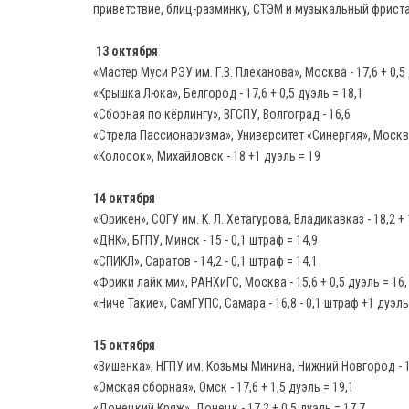
приветствие, блиц-разминку, СТЭМ и музыкальный фриста
13 октября
«Мастер Муси РЭУ им. Г.В. Плеханова», Москва - 17,6 + 0,5
«Крышка Люка», Белгород - 17,6 + 0,5 дуэль = 18,1
«Сборная по кёрлингу», ВГСПУ, Волгоград - 16,6
«Стрела Пассионаризма», Университет «Синергия», Москва
«Колосок», Михайловск - 18 +1 дуэль = 19
14 октября
«Юрикен», СОГУ им. К. Л. Хетагурова, Владикавказ - 18,2 + 
«ДНК», БГПУ, Минск - 15 - 0,1 штраф = 14,9
«СПИКЛ», Саратов - 14,2 - 0,1 штраф = 14,1
«Фрики лайк ми», РАНХиГС, Москва - 15,6 + 0,5 дуэль = 16,
«Ниче Такие», СамГУПС, Самара - 16,8 - 0,1 штраф +1 дуэль
15 октября
«Вишенка», НГПУ им. Козьмы Минина, Нижний Новгород - 17
«Омская сборная», Омск - 17,6 + 1,5 дуэль = 19,1
«Донецкий Кряж», Донецк - 17,2 + 0,5 дуэль = 17,7