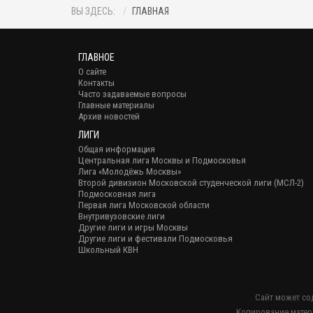
ВЫ ЗДЕСЬ:
ГЛАВНАЯ
ГЛАВНОЕ
О сайте
Контакты
Часто задаваемые вопросы
Главные материалы
Архив новостей
ЛИГИ
Общая информация
Центральная лига Москвы и Подмосковья
Лига «Молодёжь Москвы»
Второй дивизион Московской студенческой лиги (МСЛ-2)
Подмосковная лига
Первая лига Московской области
Внутривузовские лиги
Другие лиги и игры Москвы
Другие лиги и фестивали Подмосковья
Школьный КВН
Сайт может со
Копирование матер