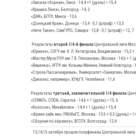
«Омская сборная», Омск - 14,4 +1 (дуэль) = 15,4
«Крышка Люка», Белгород - 14, 2
«ДНК», БГПУ, Минск - 13,6
«Донецкий Кряж», Донецк - 13,4 - 0,1 (штраф) = 13,3
«Ниче Такие», СамГУПС, Самара - 12,8 - 0,1 (штраф) = 12, 7
Результаты
второй 1/4-й финала
Центральной лиги Мос
«Юрикен», СОГУ им. К. Л. Хетагурова, Владикавказ - 15,2 + 1
«Мастер Муси РЭУ им. Г.В. Плеханова», Москва - 14,6 + 1 (
«Вишенка», НГПУ им. Козьмы Минина, Нижний Новгород - 13,
«Стрела Пассионаризма», Университет «Синергия», Москва -
«Диккенс, например», ЮУрГУ, Челябинск - 11,6
Результаты
третьей, заключительной 1/4 финала
Цент
«СПИКЛ», СГЮА, Саратов - 14,6 + 1 (дуэль) = 15, 6
«Колосок», Михайловск - 14,4 + 1 (дуэль) = 15,4
«Фрики лайк ми», РАНХиГС, Москва - 13,6 + 0,5 (дуэль) = 1
«Сборная по кёрлингу», ВГСПУ, Волгоград - 13,4
13,14,15 октября прошли полуфиналы Центральной лиги