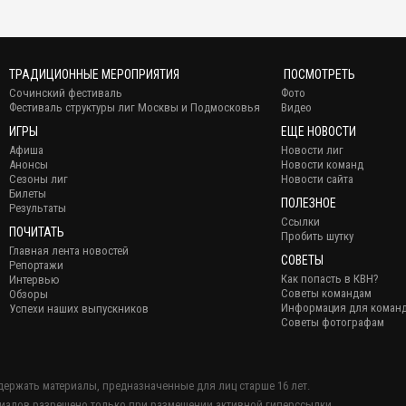
ТРАДИЦИОННЫЕ МЕРОПРИЯТИЯ
ПОСМОТРЕТЬ
Сочинский фестиваль
Фото
Фестиваль структуры лиг Москвы и Подмосковья
Видео
ИГРЫ
ЕЩЕ НОВОСТИ
Афиша
Новости лиг
Анонсы
Новости команд
Сезоны лиг
Новости сайта
Билеты
ПОЛЕЗНОЕ
Результаты
Ссылки
ПОЧИТАТЬ
Пробить шутку
Главная лента новостей
СОВЕТЫ
Репортажи
Как попасть в КВН?
Интервью
Советы командам
Обзоры
Информация для коман
Успехи наших выпускников
Советы фотографам
держать материалы, предназначенные для лиц старше 16 лет.
иалов разрешено только при размещении активной гиперссылки.