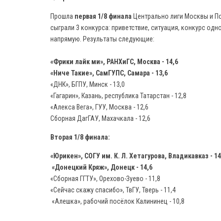
Прошла
первая 1/8 финала
Центрально лиги Москвы и П
сыграли 3 конкурса: приветствие, ситуация, конкурс од
напрямую. Результаты следующие:
«Фрики лайк ми», РАНХиГС, Москва - 14,6
«Ниче Такие», СамГУПС, Самара - 13,6
«ДНК», БГПУ, Минск - 13,0
«Гагарин», Казань, республика Татарстан - 12,8
«Алекса Вега», ГУУ, Москва - 12,6
Сборная ДагГАУ, Махачкала - 12,6
Вторая 1/8 финала:
«Юрикен», СОГУ им. К. Л. Хетагурова, Владикавказ - 14
«Донецкий Кряж», Донецк - 14,6
«Сборная ГГТУ», Орехово-Зуево - 11,8
«Сейчас скажу спасибо», ТвГУ, Тверь - 11,4
«Алешка», рабочий посёлок Калининец - 10,8