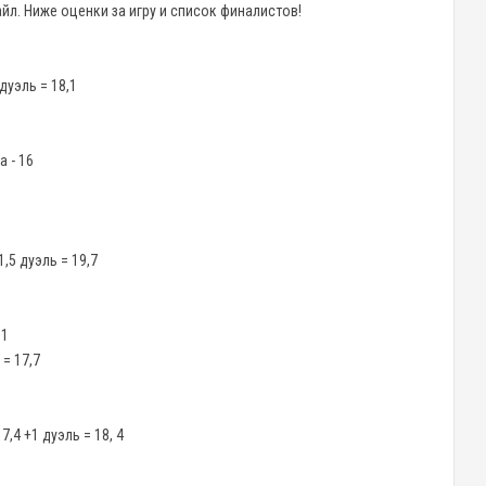
йл. Ниже оценки за игру и список финалистов!
 дуэль = 18,1
 - 16
1,5 дуэль = 19,7
 1
 = 17,7
,4 +1 дуэль = 18, 4