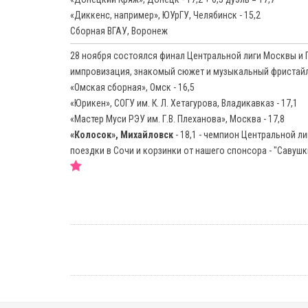
«Диккенс, например», ЮУрГУ, Челябинск - 15,2
Сборная ВГАУ, Воронеж
28 ноября состоялся финал Центральной лиги Москвы и 
импровизация, знакомый сюжет и музыкальный фристайл
«Омская сборная», Омск - 16,5
«Юрикен», СОГУ им. К. Л. Хетагурова, Владикавказ - 17,1
«Мастер Муси РЭУ им. Г.В. Плеханова», Москва - 17,8
«Колосок», Михайловск
- 18,1 - чемпион Центральной л
поездки в Сочи и корзинки от нашего спонсора - "Савушк