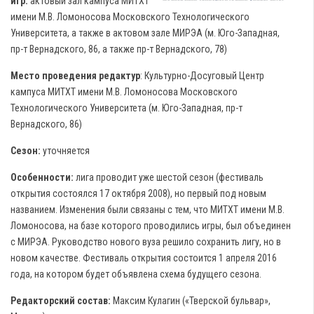
игр:
актовый зал кампуса МИТХТ
имени М.В. Ломоносова Московского Технологического
Университета, а также в актовом зале МИРЭА (м. Юго-Западная,
пр-т Вернадского, 86, а также пр-т Вернадского, 78)
Место проведения редактур
: Культурно-Досуговый Центр
кампуса МИТХТ имени М.В. Ломоносова Московского
Технологического Университета (м. Юго-Западная, пр-т
Вернадского, 86)
Сезон:
уточняется
Особенности:
лига проводит уже шестой сезон (фестиваль
открытия состоялся 17 октября 2008), но первый под новым
названием. Изменения были связаны с тем, что МИТХТ имени М.В.
Ломоносова, на базе которого проводились игры, был объединен
с МИРЭА. Руководство нового вуза решило сохранить лигу, но в
новом качестве. Фестиваль открытия состоится 1 апреля 2016
года, на котором будет объявлена схема будущего сезона.
Редакторский состав:
Максим Кулагин («Тверской бульвар»,