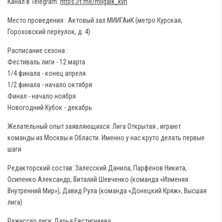
Канал в Telegram:
https://t.me/miigaik_kvn
Место проведения: Актовый зал МИИГАиК (метро Курская,
Гороховский переулок, д. 4)
Расписание сезона :
Фестиваль лиги - 12 марта
1/4 финала - конец апреля
1/2 финала - начало октября
Финал - начало ноября
Новогодний Кубок - декабрь
Желательный опыт заявляющихся: Лига Открытая , играют
команды из Москвы и Области. Именно у нас круто делать первые
шаги
Редакторский состав: Залесский Данила, Парфёнов Никита,
Осипенко Александр, Виталий Шевченко (команда «Изменяя
Внутренний Мир»), Давид Рула (команда «Донецкий Кряж», Высшая
лига)
Режиссёр лиги: Дарья Евстигнеева