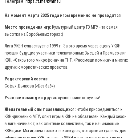
Телеграм:
https://t.me/kvnmsu
На момент марта 2025 года игры временно не проводятся
Место проведения игр:
Культурный центр ГЗ МГУ - та самая
высотка на Воробьевых горах :)
Лига УКВН существует с 1999 г.. За это время через сцену УКВН
прошли будущие участники телевизионных Высшей и Премьер-лиг
КВН, «Открытого микрофона» на ТНТ, «Рассмеши комика» и многих
других юмористических проектов.
Редакторский состав:
Софья Дьякова («Без баб»)
Участие команд из других вузов:
приветствуется!
Желательный опыт заявляющихся:
чтобы присоединиться к
КВН-движению МГУ, опыт игры в КВН не обязателен. Каждый сезон
в лиге начинают, как опытные коллективы, так и начинающие
КВНщики. Мы играем только те конкурсы, которые актуальны для
официальных лиг КВН, то есть в УКВН – эта та площадка, где вы