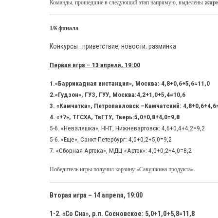
Команды, прошедшие в следующий этап напрямую, выделены
жир
1/8 финала
Конкурсы : приветствие, новости, разминка
Первая игра – 13 апреля, 19:00
1.«Баррикадная инстанция», Москва: 4,8+0,6+5,6=11,0
2.«Гудзон», ГУЗ, ГУУ, Москва:4,2+1,0+5,4=10,6
3. «Камчатка», Петропавловск –Камчатский: 4,8+0,6+4,6
4. «+7», ТГСХА, ТвГТУ, Тверь:5,0+0,8+4,0=9,8
5-6. «Неваляшка», ННТ, Нижневартовск: 4,6+0,4+4,2=9,2
5-6. «Еще», Санкт-Петербург: 4,0+0,2+5,0=9,2
7. «Сборная Артека», МДЦ «Артек»: 4,0+0,2+4,0=8,2
Победитель игры получил корзину «Савушкина продукта».
Вторая игра – 14 апреля, 19:00
1-2. «Со Сна», р.п. Сосновское: 5,0+1,0+5,8=11,8