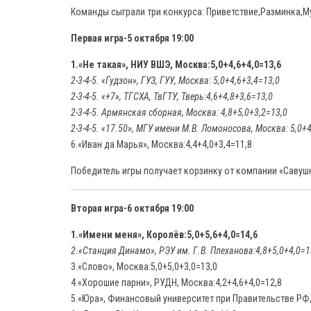
Команды сыграли три конкурса: Приветствие,Разминка,
Первая игра-5 октября 19:00
1.«Не такая», НИУ ВШЭ, Москва:5,0+4,6+4,0=13,6
2-3-4-5. «Гудзон», ГУЗ, ГУУ, Москва: 5,0+4,6+3,4=13,0
2-3-4-5. «+7», ТГСХА, ТвГТУ, Тверь:4,6+4,8+3,6=13,0
2-3-4-5. Армянская сборная, Москва: 4,8+5,0+3,2=13,0
2-3-4-5. «17.50», МГУ имени М.В. Ломоносова, Москва: 5,0+
6.«Иван да Марья», Москва:4,4+4,0+3,4=11,8
Победитель игры получает корзинку от компании «Савуш
Вторая игра-6 октября 19:00
1.«Имени меня», Королёв:5,0+5,6+4,0=14,6
2.«Станция Динамо», РЭУ им. Г.В. Плеханова:4,8+5,0+4,0=1
3.«Слово», Москва:5,0+5,0+3,0=13,0
4.«Хорошие парни», РУДН, Москва:4,2+4,6+4,0=12,8
5.«Юра», Финансовый университет при Правительстве РФ,