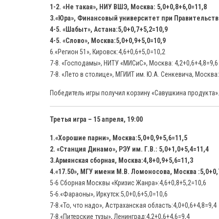
1-2. «Не такая», НИУ ВШЭ, Москва: 5,0+0,8+6,0=11,8
3.«Юра», Финансовый университет при Правительстве 
4-5. «Шабыт», Астана:5,0+0,7+5,2=10,9
4-5. «Слово», Москва:5,0+0,9+5,0=10,9
6.«Регион 51», Кировск:4,6+0,6+5,0=10,2
7-8. «Господамы», НИТУ «МИСиС», Москва: 4,2+0,6+4,8=9,6
7-8. «Лето в столице», МГИИТ им. Ю.А. Сенкевича, Москва:
Победитель игры получил корзину «Савушкина продукта»
Третья игра – 15 апреля, 19:00
1.«Хорошие парни», Москва:5,0+0,9+5,6=11,5
2. «Станция Динамо», РЭУ им. Г.В.: 5,0+1,0+5,4=11,4
3.Армянская сборная, Москва:4,8+0,9+5,6=11,3
4.«17.50», МГУ имени М.В. Ломоносова, Москва :5,0+0,
5-6 Сборная Москвы «Кризис Жанра»:4,6+0,8+5,2=10,6
5-6.«Фараоны», Иркутск:5,0+0,6+5,0=10,6
7-8.«То, что надо», Астраханская область:4,0+0,6+4,8=9,4
7-8.«Питерские тузы», Ленинград:4,2+0,6+4,6=9,4