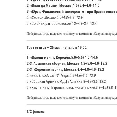
2. «Иван да Марья», Москва:4.6+5.4+4.0=14.0
3. «Юра», Финансовый университет при Правительстве
4. «Слово», Москва:4.0+4.8+3.8=12.6
5. «Со Сна», р.п. Сосновское:4.2+4.8+3.4=12.4
Победитель игры получает корзинку от компании «Савушкин проду
Третья игра – 26 мая, начало в 19:00.
1. «Имени меня», Королёв:5.0+5.6+4.0=14.6
2-3. Армянская сборная, Москва:4.2+5.0+4.0=13.2
2-3. «Хорошие парни», Москва:4.4+4.8+4.0=13.2
4. «+7», ТГСХА, ТвГТУ, Тверь:4.8+4.6+3.6=13.0
5. «Сборная Артека», МДЦ «Артек»:3.8+4.8+3.6=12.2
6. «Камчатка», Петропавловск –Камчатский:3.8+4.2+3.8=1
Победитель игры получает корзинку от компании «Савушкин проду
1/2 финала