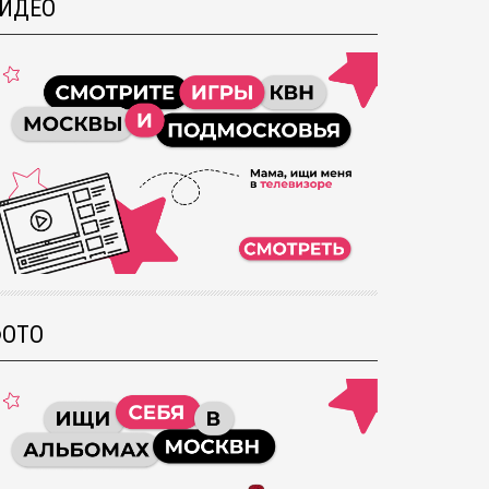
ИДЕО
ОТО