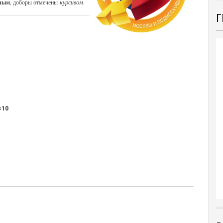
ным
, доборы отмечены
курсивом
.
Г
=10