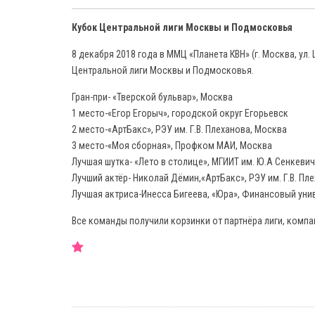
Кубок Центральной лиги Москвы и Подмосковья
8 декабря 2018 года в ММЦ «Планета КВН» (г. Москва, ул.
Центральной лиги Москвы и Подмосковья.
Гран-при- «Тверской бульвар», Москва
1 место-«Егор Егорыч», городской округ Егорьевск
2 место-«АртБакс», РЭУ им. Г.В. Плеханова, Москва
3 место-«Моя сборная», Профком МАИ, Москва
Лучшая шутка- «Лето в столице», МГИИТ им. Ю.А Сенкеви
Лучший актёр- Николай Дёмин,«АртБакс», РЭУ им. Г.В. Пл
Лучшая актриса-Инесса Бигеева, «Юра», Финансовый уни
Все команды получили корзинки от партнёра лиги, компа