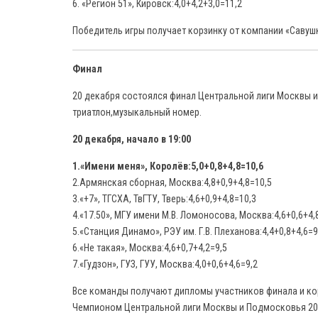
6. «Регион 51», Кировск:4,0+4,2+3,0=11,2
Победитель игры получает корзинку от компании «Савуш
Финал
20 декабря состоялся финал Центральной лиги Москвы и
триатлон,музыкальный номер.
20 декабря, начало в 19:00
1.«Имени меня», Королёв:5,0+0,8+4,8=10,6
2.Армянская сборная, Москва:4,8+0,9+4,8=10,5
3.«+7», ТГСХА, ТвГТУ, Тверь:4,6+0,9+4,8=10,3
4.«17.50», МГУ имени М.В. Ломоносова, Москва:4,6+0,6+4,
5.«Станция Динамо», РЭУ им. Г.В. Плеханова:4,4+0,8+4,6=9
6.«Не такая», Москва:4,6+0,7+4,2=9,5
7.«Гудзон», ГУЗ, ГУУ, Москва:4,0+0,6+4,6=9,2
Все команды получают дипломы участников финала и кор
Чемпионом Центральной лиги Москвы и Подмосковья 20