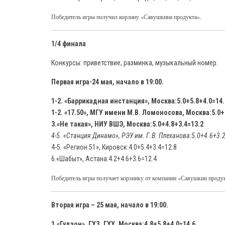
Победитель игры получил корзину «Савушкина продукта».
1/4 финала
Конкурсы: приветствие, разминка, музыкальный номер.
Первая игра-24 мая, начало в 19:00.
1-2. «Баррикадная инстанция», Москва:5.0+5.8+4.0=14.
1-2. «17.50», МГУ имени М.В. Ломоносова, Москва:5.0+
3.«Не такая», НИУ ВШЭ, Москва:5.0+4.8+3.4=13.2
4-5. «Станция Динамо», РЭУ им. Г.В. Плеханова:5.0+4.6+3.
4-5. «Регион 51», Кировск:4.0+5.4+3.4=12.8
6.«Шабыт», Астана:4.2+4.6+3.6=12.4
Победитель игры получает корзинку от компании «Савушкин проду
Вторая игра – 25 мая, начало в 19:00.
1.«Гудзон», ГУЗ, ГУУ, Москва:4.8+5.8+4.0=14.6