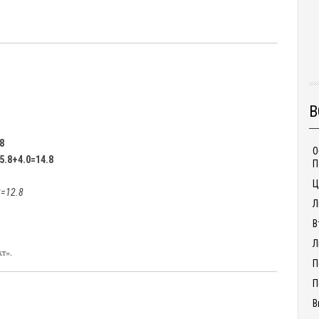
В
8
О
5.8+4.0=14.8
П
Ц
2=12.8
Л
В
Л
кт».
П
П
В