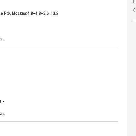
Ш
С
 РФ, Москва:4.8+4.8+3.6=13.2
кт».
1.8
кт».