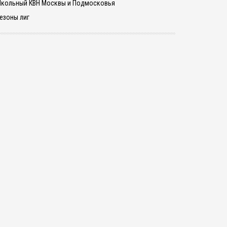
кольный КВН Москвы и Подмосковья
езоны лиг