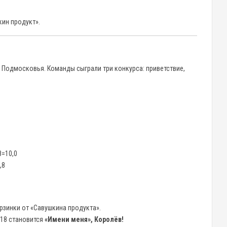
кин продукт».
 Подмосковья. Команды сыграли три конкурса: приветствие,
8=10,0
,8
зинки от «Савушкина продукта».
18 становится
«Имени меня», Королёв!