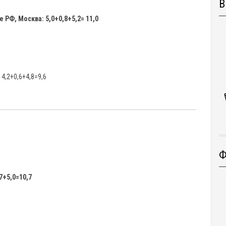
В
РФ, Москва: 5,0+0,8+5,2= 11,0
 4,2+0,6+4,8=9,6
.
Ф
7+5,0=10,7