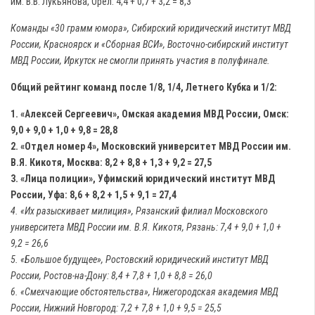
им. В.В. Лукьянова, Орёл: 4,4 + 0,7 + 3,2 = 8,3
Команды «30 грамм юмора», Сибирский юридический институт МВД
России, Красноярск и «Сборная ВСИ», Восточно-сибирский институт
МВД России, Иркутск не смогли принять участия в полуфинале.
Общий рейтинг команд после 1/8, 1/4, Летнего Кубка и 1/2:
1. «Алексей Сергеевич», Омская академия МВД России, Омск:
9,0 + 9,0 + 1,0 + 9,8 = 28,8
2. «Отдел номер 4», Московский университет МВД России им.
В.Я. Кикотя, Москва: 8,2 + 8,8 + 1,3 + 9,2 = 27,5
3. «Лица полиции», Уфимский юридический институт МВД
России, Уфа: 8,6 + 8,2 + 1,5 + 9,1 = 27,4
4. «Их разыскивает милиция», Рязанский филиал Московского
университета МВД России им. В.Я. Кикотя, Рязань: 7,4 + 9,0 + 1,0 +
9,2 = 26,6
5. «Большое будущее», Ростовский юридический институт МВД
России, Ростов-на-Дону: 8,4 + 7,8 + 1,0 + 8,8 = 26,0
6. «Смехчающие обстоятельства», Нижегородская академия МВД
России, Нижний Новгород: 7,2 + 7,8 + 1,0 + 9,5 = 25,5