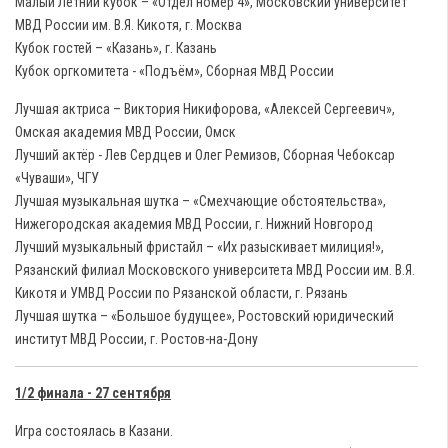
Малый Летний кубок – «Отдел номер 4», Московский университет
МВД России им. В.Я. Кикотя, г. Москва
Кубок гостей – «Казань», г. Казань
Кубок оргкомитета - «Подъём», Сборная МВД России
Лучшая актриса – Виктория Никифорова, «Алексей Сергеевич»,
Омская академия МВД России, Омск
Лучший актёр - Лев Сердцев и Олег Ремизов, Сборная Чебоксар
«Чуваши», ЧГУ
Лучшая музыкальная шутка – «Смехчающие обстоятельства»,
Нижегородская академия МВД России, г. Нижний Новгород
Лучший музыкальный фристайл – «Их разыскивает милиция!»,
Рязанский филиал Московского университета МВД России им. В.Я.
Кикотя и УМВД России по Рязанской области, г. Рязань
Лучшая шутка – «Большое будущее», Ростовский юридический
институт МВД России, г. Ростов-на-Дону
1/2 финала - 27 сентября
Игра состоялась в Казани.