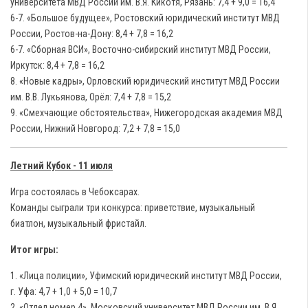
университета МВД России им. В.Я. Кикотя, Рязань: 7,4 + 9,0 = 16,4
6-7. «Большое будущее», Ростовский юридический институт МВД
России, Ростов-на-Дону: 8,4 + 7,8 = 16,2
6-7. «Сборная ВСИ», Восточно-сибирский институт МВД России,
Иркутск: 8,4 + 7,8 = 16,2
8. «Новые кадры», Орловский юридический институт МВД России
им. В.В. Лукьянова, Орёл: 7,4 + 7,8 = 15,2
9. «Смехчающие обстоятельства», Нижегородская академия МВД
России, Нижний Новгород: 7,2 + 7,8 = 15,0
Летний Кубок - 11 июля
Игра состоялась в Чебоксарах.
Команды сыграли три конкурса: приветствие, музыкальный
биатлон, музыкальный фристайл.
Итог игры:
1. «Лица полиции», Уфимский юридический институт МВД России,
г. Уфа: 4,7 + 1,0 + 5,0 = 10,7
2. «Отдел номер 4», Московский университет МВД России им. В.Я.