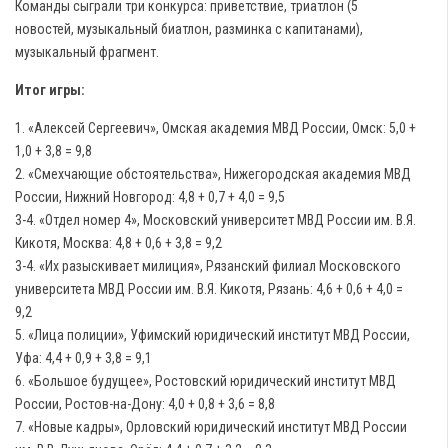
Команды сыграли три конкурса: приветствие, триатлон (5
новостей, музыкальный биатлон, разминка с капитанами),
музыкальный фрагмент.
Итог игры:
1. «Алексей Сергеевич», Омская академия МВД России, Омск: 5,0 +
1,0 + 3,8 = 9,8
2. «Смехчающие обстоятельства», Нижегородская академия МВД
России, Нижний Новгород: 4,8 + 0,7 + 4,0 = 9,5
3-4. «Отдел номер 4», Московский университет МВД России им. В.Я.
Кикотя, Москва: 4,8 + 0,6 + 3,8 = 9,2
3-4. «Их разыскивает милиция», Рязанский филиал Московского
университета МВД России им. В.Я. Кикотя, Рязань: 4,6 + 0,6 + 4,0 =
9,2
5. «Лица полиции», Уфимский юридический институт МВД России,
Уфа: 4,4 + 0,9 + 3,8 = 9,1
6. «Большое будущее», Ростовский юридический институт МВД
России, Ростов-на-Дону: 4,0 + 0,8 + 3,6 = 8,8
7. «Новые кадры», Орловский юридический институт МВД России