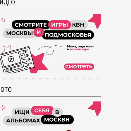
ИДЕО
ОТО