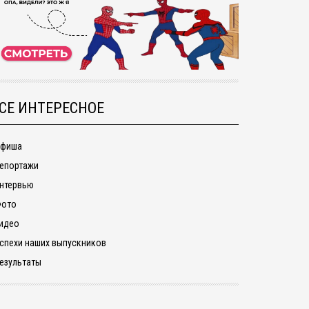
СЕ ИНТЕРЕСНОЕ
фиша
епортажи
нтервью
ото
идео
спехи наших выпускников
езультаты