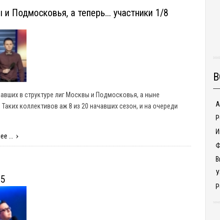
и Подмосковья, а теперь... участники 1/8
В
авших в структуре лиг Москвы и Подмосковья, а ныне
А
Таких коллективов аж 8 из 20 начавших сезон, и на очереди
Р
И
е ...
Ф
В
У
15
Р