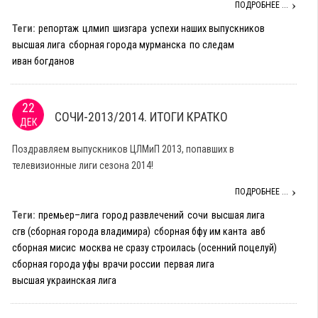
ПОДРОБНЕЕ ...
Теги:
репортаж
цлмип
шизгара
успехи наших выпускников
высшая лига
сборная города мурманска
по следам
иван богданов
22
СОЧИ-2013/2014. ИТОГИ КРАТКО
ДЕК
Поздравляем выпускников ЦЛМиП 2013, попавших в
телевизионные лиги сезона 2014!
ПОДРОБНЕЕ ...
Теги:
премьер–лига
город развлечений
сочи
высшая лига
сгв (сборная города владимира)
сборная бфу им канта
авб
сборная мисис
москва не сразу строилась (осенний поцелуй)
сборная города уфы
врачи россии
первая лига
высшая украинская лига