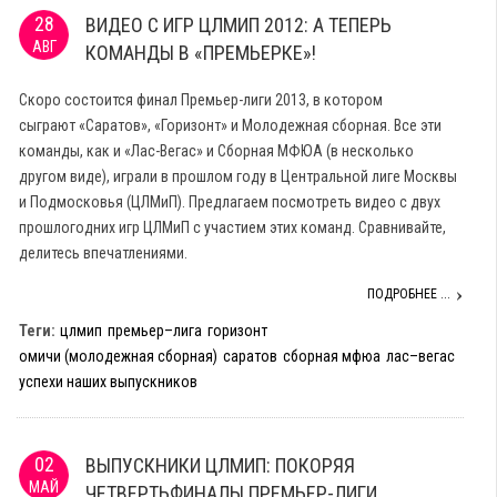
28
ВИДЕО С ИГР ЦЛМИП 2012: А ТЕПЕРЬ
АВГ
КОМАНДЫ В «ПРЕМЬЕРКЕ»!
Скоро состоится финал Премьер-лиги 2013, в котором
сыграют «Саратов», «Горизонт» и Молодежная сборная. Все эти
команды, как и «Лас-Вегас» и Сборная МФЮА (в несколько
другом виде), играли в прошлом году в Центральной лиге Москвы
и Подмосковья (ЦЛМиП). Предлагаем посмотреть видео с двух
прошлогодних игр ЦЛМиП с участием этих команд. Сравнивайте,
делитесь впечатлениями.
ПОДРОБНЕЕ ...
Теги:
цлмип
премьер–лига
горизонт
омичи (молодежная сборная)
саратов
сборная мфюа
лас–вегас
успехи наших выпускников
02
ВЫПУСКНИКИ ЦЛМИП: ПОКОРЯЯ
МАЙ
ЧЕТВЕРТЬФИНАЛЫ ПРЕМЬЕР-ЛИГИ