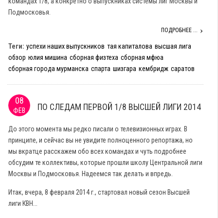
командах 1/8, а конкретно о выпускниках системы лиг Москвы и
Подмосковья.
ПОДРОБНЕЕ ...
Теги:
успехи наших выпускников
тая капиталова
высшая лига
обзор
юлия мишина
сборная физтеха
сборная мфюа
сборная города мурманска
спарта
шизгара
кембридж
саратов
08
ПО СЛЕДАМ ПЕРВОЙ 1/8 ВЫСШЕЙ ЛИГИ 2014
ФЕВ
До этого момента мы редко писали о телевизионных играх. В
принципе, и сейчас вы не увидите полноценного репортажа, но
мы вкратце расскажем обо всех командах и чуть подробнее
обсудим те коллективы, которые прошли школу Центральной лиги
Москвы и Подмосковья. Надеемся так делать и впредь.
Итак, вчера, 8 февраля 2014 г., стартовал новый сезон Высшей
лиги КВН...