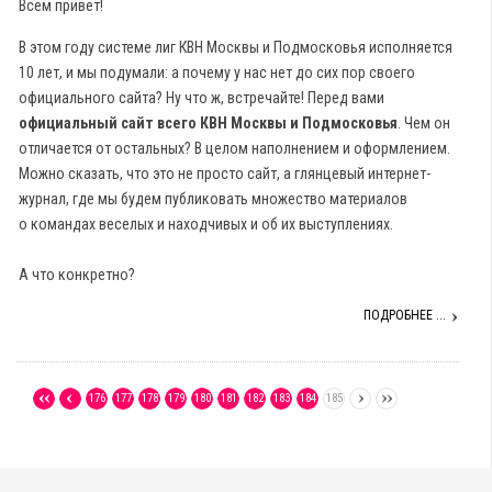
Всем привет!
В этом году системе лиг КВН Москвы и Подмосковья исполняется
10 лет, и мы подумали: а почему у нас нет до сих пор своего
официального сайта? Ну что ж, встречайте! Перед вами
официальный сайт всего КВН Москвы и Подмосковья
. Чем он
отличается от остальных? В целом наполнением и оформлением.
Можно сказать, что это не просто сайт, а глянцевый интернет-
журнал, где мы будем публиковать множество материалов
о командах веселых и находчивых и об их выступлениях.
А что конкретно?
ПОДРОБНЕЕ ...
176
177
178
179
180
181
182
183
184
185